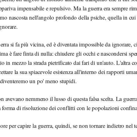
ppariva impensabile e repulsivo. Ma la guerra era sempre rim
imo nascosta nell'angolo profondo della psiche, quella in cu
ignorare.
erra si fa più vicina, ed è diventata impossible da ignorare, 
rima è fare finta di nulla: chiudere gli occhi e nascondersi sp
 in mezzo la strada pietrificato dai fari di un'auto. L'altra c
ccettare la sua spiacevole esistenza all'interno dei rapporti um
 diventeremo un po' meno stupidi.
non avevano nemmeno il lusso di questa falsa scelta. La guerr
a forma di risoluzione dei conflitti con le popolazioni confina
e per capire la guerra, quindi, se non tornare indietro nel