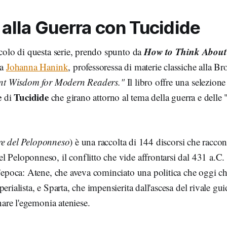
alla Guerra con Tucidide
How to Think About
icolo di questa serie, prendo spunto da
da
Johanna Hanink
, professoressa di materie classiche alla B
nt Wisdom for Modern Readers."
Il libro offre una selezione
e
Tucidide
di
che girano attorno al tema della guerra e delle 
e del Peloponneso
) è una raccolta di 144 discorsi che raccon
 Peloponneso, il conflitto che vide affrontarsi dal 431 a.C. 
ll'epoca: Atene, che aveva cominciato una politica che oggi
erialista, e Sparta, che impensierita dall'ascesa del rivale gu
inare l'egemonia ateniese.