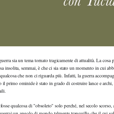
guerra sia un tema tornato tragicamente di attualità. La cosa
osa insolita, semmai, è che ci sia stato un momento in cui a
e qualcosa che non ci riguarda più. Infatti, la guerra accompa
il primo ominide è stato in grado di costruire lance e archi, 
ili.
fosse qualcosa di "obsoleto" solo perché, nel secolo scorso,
guerra) un angolo di mondo talmente tranquillo che il cui so