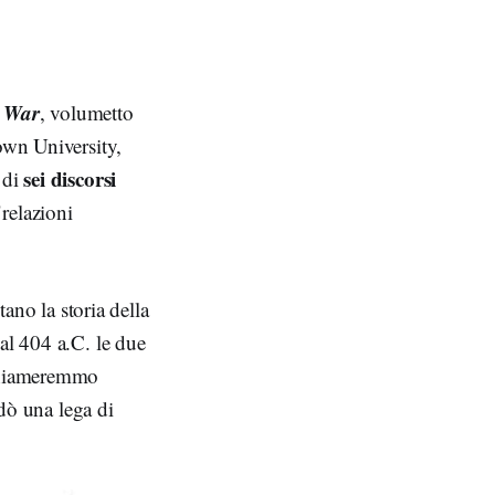
 War
, volumetto
rown University,
sei discorsi
 di
"relazioni
tano la storia della
al 404 a.C. le due
 chiameremmo
idò una lega di