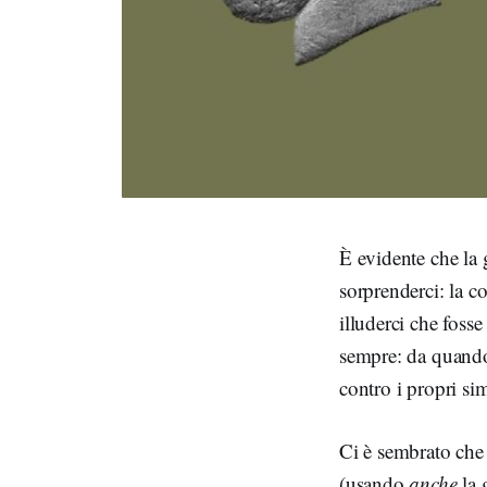
È evidente che la 
sorprenderci: la c
illuderci che foss
sempre: da quando 
contro i propri sim
Ci è sembrato che 
(usando
anche
la 