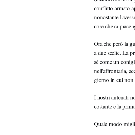
conflitto armato a
nonostante l'avess
cose che ci piace 
Ora che però la gu
a due scelte. La p
sé come un coniglio
nell'affrontarla, a
giorno in cui non
I nostri antenati 
costante e la prim
Quale modo miglior