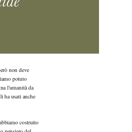
 però non deve
bbiamo potuto
gna l'umanità da
li ha usati anche
 abbiamo costruito
lo pensiero del