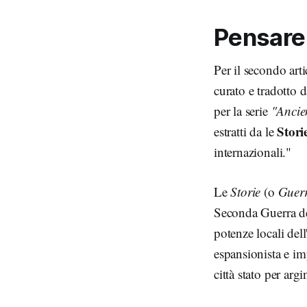
Pensare 
Per il secondo art
curato e tradotto 
per la serie
"Ancie
Stori
estratti da le
internazionali."
Le
Storie
(o
Guerr
Seconda Guerra del
potenze locali de
espansionista e imp
città stato per arg