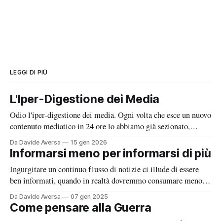
LEGGI DI PIÙ
L'Iper-Digestione dei Media
Odio l'iper-digestione dei media. Ogni volta che esce un nuovo
contenuto mediatico in 24 ore lo abbiamo già sezionato,
metabolizzato, analizzato e sputato un opinione al riguardo.
Da Davide Aversa
15 gen 2026
Forse, dovremmo prendercela più comoda.
Informarsi meno per informarsi di più
Ingurgitare un continuo flusso di notizie ci illude di essere
ben informati, quando in realtà dovremmo consumare meno
notizie e farlo meno spesso.
Da Davide Aversa
07 gen 2025
Come pensare alla Guerra