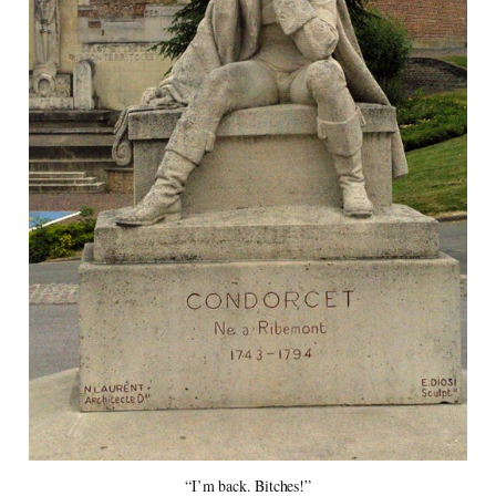
“I’m back. Bitches!”