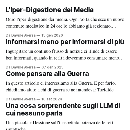
L'Iper-Digestione dei Media
Odio l'iper-digestione dei media. Ogni volta che esce un nuovo
contenuto mediatico in 24 ore lo abbiamo già sezionato,
metabolizzato, analizzato e sputato un opinione al riguardo.
Da Davide Aversa
15 gen 2026
Forse, dovremmo prendercela più comoda.
Informarsi meno per informarsi di più
Ingurgitare un continuo flusso di notizie ci illude di essere
ben informati, quando in realtà dovremmo consumare meno
notizie e farlo meno spesso.
Da Davide Aversa
07 gen 2025
Come pensare alla Guerra
In questo articolo ci interessiamo alla Guerra. E per farlo,
chiediamo aiuto a chi di guerra se ne intendeva: Tucidide.
Da Davide Aversa
16 set 2024
Una cosa sorprendente sugli LLM di
cui nessuno parla
Una piccola riflessione sull'inaspettata potenza delle reti
sintattiche.